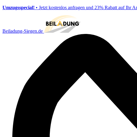
Umzugsspecial!
• Jetzt kostenlos anfragen und 23% Rabatt auf Ihr A
Beiladung-Siegen.de